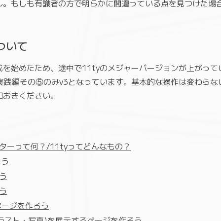
ん。もしも有識者の方で明らかに間違っている点を見つけた場
ついて
を始めたため、途中で11tyのメジャーバージョンが上がって
実践編その⑤のみv3となっています。基本的な操作は変わら
知おきください。
ーって何？/11tyってどんなもの？
よう
う
う
ページを作ろう
イラスト・写真)を展示するページを作ろう