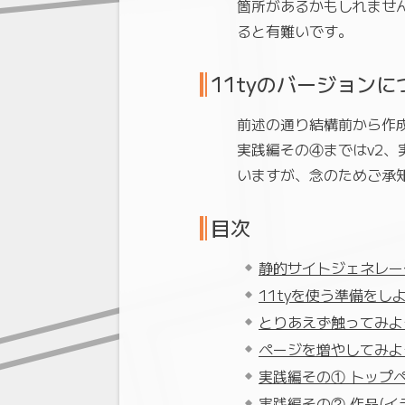
箇所があるかもしれませ
ると有難いです。
11tyのバージョンに
前述の通り結構前から作成
実践編その④まではv2、
いますが、念のためご承
目次
静的サイトジェネレータ
11tyを使う準備をし
とりあえず触ってみよ
ページを増やしてみよ
実践編その① トップ
実践編その② 作品(